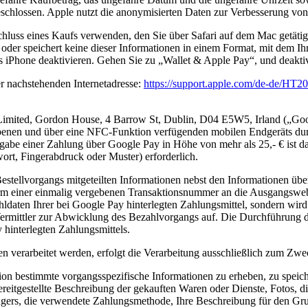
schlossen. Apple nutzt die anonymisierten Daten zur Verbesserung v
uss eines Kaufs verwenden, den Sie über Safari auf dem Mac getätig
 oder speichert keine dieser Informationen in einem Format, mit dem Ih
 iPhone deaktivieren. Gehen Sie zu „Wallet & Apple Pay“, und deakti
r nachstehenden Internetadresse:
https://support.apple.com/de-de/HT2
 Limited, Gordon House, 4 Barrow St, Dublin, D04 E5W5, Irland („Goo
ebenen und über eine NFC-Funktion verfügenden mobilen Endgeräts durc
eigabe einer Zahlung über Google Pay in Höhe von mehr als 25,- € ist d
rt, Fingerabdruck oder Muster) erforderlich.
llvorgangs mitgeteilten Informationen nebst den Informationen über 
m einer einmalig vergebenen Transaktionsnummer an die Ausgangswebsite
daten Ihrer bei Google Pay hinterlegten Zahlungsmittel, sondern wird a
 Vermittler zur Abwicklung des Bezahlvorgangs auf. Die Durchführung d
hinterlegten Zahlungsmittels.
n verarbeitet werden, erfolgt die Verarbeitung ausschließlich zum Z
ktion bestimmte vorgangsspezifische Informationen zu erheben, zu spe
reitgestellte Beschreibung der gekauften Waren oder Dienste, Fotos, d
ers, die verwendete Zahlungsmethode, Ihre Beschreibung für den Grun