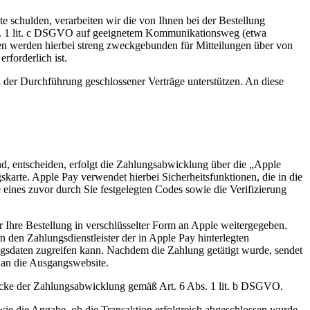
e schulden, verarbeiten wir die von Ihnen bei der Bestellung
Abs. 1 lit. c DSGVO auf geeignetem Kommunikationsweg (etwa
ten werden hierbei streng zweckgebunden für Mitteilungen über von
rforderlich ist.
i der Durchführung geschlossener Verträge unterstützen. An diese
land, entscheiden, erfolgt die Zahlungsabwicklung über die „Apple
arte. Apple Pay verwendet hierbei Sicherheitsfunktionen, die in die
 eines zuvor durch Sie festgelegten Codes sowie die Verifizierung
Ihre Bestellung in verschlüsselter Form an Apple weitergegeben.
 den Zahlungsdienstleister der in Apple Pay hinterlegten
ungsdaten zugreifen kann. Nachdem die Zahlung getätigt wurde, sendet
 an die Ausgangswebsite.
wecke der Zahlungsabwicklung gemäß Art. 6 Abs. 1 lit. b DSGVO.
ie die Angabe, ob die Transaktion erfolgreich abgeschlossen wurde.