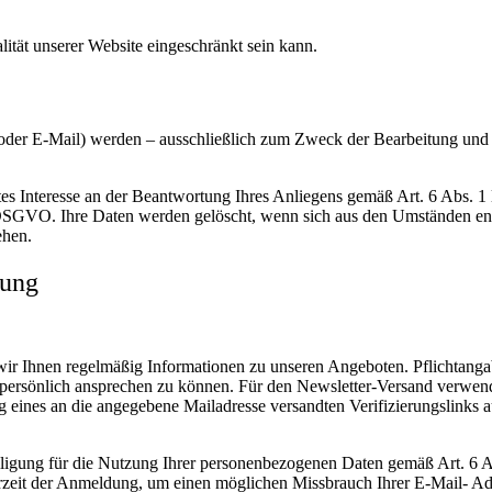
ität unserer Website eingeschränkt sein kann.
der E-Mail) werden – ausschließlich zum Zweck der Bearbeitung und B
tes Interesse an der Beantwortung Ihres Anliegens gemäß Art. 6 Abs. 1 l
 b DSGVO. Ihre Daten werden gelöscht, wenn sich aus den Umständen ent
ehen.
bung
r Ihnen regelmäßig Informationen zu unseren Angeboten. Pflichtangabe 
 persönlich ansprechen zu können. Für den Newsletter-Versand verwend
ng eines an die angegebene Mailadresse versandten Verifizierungslinks 
illigung für die Nutzung Ihrer personenbezogenen Daten gemäß Art. 6 A
rzeit der Anmeldung, um einen möglichen Missbrauch Ihrer E-Mail- Ad