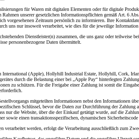
isierungen für Waren mit digitalen Elementen oder für digitale Produkt
 im Rahmen unserer gesetzlichen Informationspflichten gemäß Art. 6 
zlich vorgesehenen Zeitraum persönlich zu informieren. Ihre Kontaktda
uns nur insoweit verarbeitet, wie dies für die jeweilige Information e
chstehenden Dienstleister(n) zusammen, die uns ganz oder teilweise be
isse personenbezogene Daten übermittelt.
International (Apple), Hollyhill Industrial Estate, Hollyhill, Cork, Ir
tes durch die Belastung einer bei „Apple Pay“ hinterlegten Zahlungsk
ionen zu schützen. Für die Freigabe einer Zahlung ist somit die Eingabe
rforderlich.
llvorgangs mitgeteilten Informationen nebst den Informationen über 
ezifischen Schlüssel, bevor die Daten zur Durchführung der Zahlung an
ass nur die Website, über die der Einkauf getätigt wurde, auf die Zahl
r sowie einen transaktionsspezifischen, dynamischen Sicherheitscode
n verarbeitet werden, erfolgt die Verarbeitung ausschließlich zum Z
gefähre Kaufbetrag, das ungefähre Datum und die ungefähre Uhrzeit sow