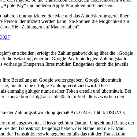
on „Apple Pay“ und anderen Apple-Produkten und Diensten.
t haben, kommunizieren der Mac und das Autorisierungsgerät über
re Person identifiziert werden kann. Sie können die Möglichkeit zur
vieren Sie „Zahlungen auf Mac erlauben“.
03027
gle“) entscheiden, erfolgt die Zahlungsabwicklung über die „Google
h die Belastung einer bei Google Pay hinterlegten Zahlungskarte
as vorherige Entsperren Ihres mobilen Endgerätes durch die jeweils
Ihre Bestellung an Google weitergegeben. Google übermittelt
, mit der eine erfolgte Zahlung verifiziert wird. Diese
ls einmalig gültiger numerischer Token erstellt und übermittelt. Bei
er Transaktion erfolgt ausschließlich im Verhältnis zwischen dem
wecke der Zahlungsabwicklung gemäß Art. 6 Abs. 1 lit. b DSGVO.
ichern und auszuwerten. Hierzu gehören Datum, Uhrzeit und Betrag der
ie Sie der Transaktion beigefügt haben, der Name und die E-Mail-
d der Transaktion sowie gegebenenfalls das mit der Transaktion