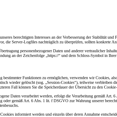
nseres berechtigten Interesses an der Verbesserung der Stabilität und 
vor, die Server-Logfiles nachträglich zu überprüfen, sollten konkrete 
bertragung personenbezogener Daten und anderer vertraulicher Inhalte
ndung an der Zeichenfolge „https://“ und dem Schloss-Symbol in Ihrer
ng bestimmter Funktionen zu ermöglichen, verwenden wir Cookies, also 
sch wieder gelöscht (sog. „Session-Cookies“), teilweise verbleiben d
letzteren Fall können Sie die Speicherdauer der Übersicht zu den Cook
ogene Daten verarbeitet werden, erfolgt die Verarbeitung gemäß Art. 
ng oder gemäß Art. 6 Abs. 1 lit. f DSGVO zur Wahrung unserer berechti
tenbesuchs.
on Cookies informiert werden und einzeln über deren Annahme entschei