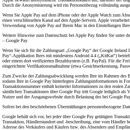
Durch die Anonymisierung wird ein Personenbezug vollständig ausge
Wenn Sie Apple Pay auf dem iPhone oder der Apple Watch zum Abschl
einen verschlüsselten Kanal auf den Apple-Servern. Apple verarbeitet
Verwendung von Apple Pay auf Ihrem Mac in den Einstellungen Ihres
Weitere Hinweise zum Datenschutz bei Apple Pay finden Sie unter de
– Google Pay
Wenn Sie sich für die Zahlungsart „Google Pay“ der Google Ireland
Pay“-Applikation Ihres mit mindestens Android 4.4 („KitKat“) betri
oder einem dort verifizierten Bezahlsystem (z.B. PayPal). Für die Fr
eingerichtete Verifikationsmaßnahme (etwa Gesichtserkennung, Passwo
Zum Zwecke der Zahlungsabwicklung werden Ihre im Rahmen des Beste
sodann Ihre in Google Pay hinterlegten Zahlungsinformationen in For
Transaktionsnummer enthält keinerlei Informationen zu den realen Zahl
sämtlichen Transaktionen über Google Pay tritt Google lediglich als
Nutzer und der Ausgangswebsite durch Belastung des bei Google Pay 
Sofern bei den beschriebenen Übermittlungen personenbezogene Date
Google behält sich vor, bei jeder über Google Pay getätigten Transa
Transaktion, Händlerstandort und -beschreibung, eine vom Händler be
Adresse des Verkäufers und Käufers bzw. des Absenders und Empfäng