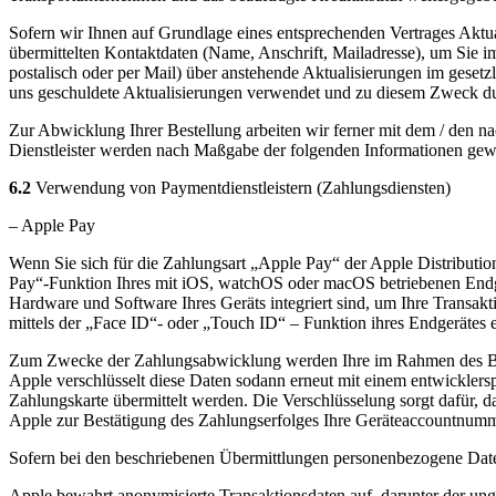
Sofern wir Ihnen auf Grundlage eines entsprechenden Vertrages Aktual
übermittelten Kontaktdaten (Name, Anschrift, Mailadresse), um Sie
postalisch oder per Mail) über anstehende Aktualisierungen im geset
uns geschuldete Aktualisierungen verwendet und zu diesem Zweck durch 
Zur Abwicklung Ihrer Bestellung arbeiten wir ferner mit dem / den na
Dienstleister werden nach Maßgabe der folgenden Informationen gew
6.2
Verwendung von Paymentdienstleistern (Zahlungsdiensten)
– Apple Pay
Wenn Sie sich für die Zahlungsart „Apple Pay“ der Apple Distribution 
Pay“-Funktion Ihres mit iOS, watchOS oder macOS betriebenen Endgerä
Hardware und Software Ihres Geräts integriert sind, um Ihre Transakt
mittels der „Face ID“- oder „Touch ID“ – Funktion ihres Endgerätes e
Zum Zwecke der Zahlungsabwicklung werden Ihre im Rahmen des Beste
Apple verschlüsselt diese Daten sodann erneut mit einem entwicklersp
Zahlungskarte übermittelt werden. Die Verschlüsselung sorgt dafür, d
Apple zur Bestätigung des Zahlungserfolges Ihre Geräteaccountnumme
Sofern bei den beschriebenen Übermittlungen personenbezogene Date
Apple bewahrt anonymisierte Transaktionsdaten auf, darunter der un